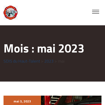
Mois :
mai 2023
SDIS du Haut-Talent
>
2023
> mai
mai 3, 2023